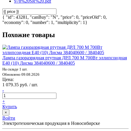
978%20SR%20.pdf
{ "id": 43281, "canBuy": "N", "price": 0, "priceOld": 0,
"economy": 0, "number": 1, "multiplicity": 1}
Похожие товары
Лампа газоразрядная ртутная ДРЛ 700 М 700Вт эллипсоидная
E40 (10) Лисма 384040600 / 3840405
На складе 1 шт.
Обновлено 09.08.2026
Цена:
1 079.35 руб. / шт.
-
+
Купить
×
Войти
Электротехническая продукция в Новосибирске