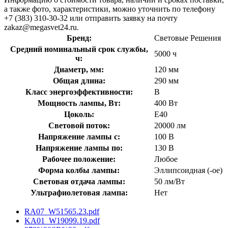
а также фото, характеристики, можно уточнить по телефону
+7 (383) 310-30-32 или отправить заявку на почту
zakaz@megasvet24.ru.
Бренд:
Световые Решения
Средний номинальный срок службы,
5000 ч
ч:
Диаметр, мм:
120 мм
Общая длина:
290 мм
Класс энергоэффективности:
B
Мощность лампы, Вт:
400 Вт
Цоколь:
E40
Световой поток:
20000 лм
Напряжение лампы с:
100 В
Напряжение лампы по:
130 В
Рабочее положение:
Любое
Форма колбы лампы:
Эллипсоидная (-ое)
Световая отдача лампы:
50 лм/Вт
Ультрафиолетовая лампа:
Нет
RA07_W51565.23.pdf
KA01_W19099.19.pdf