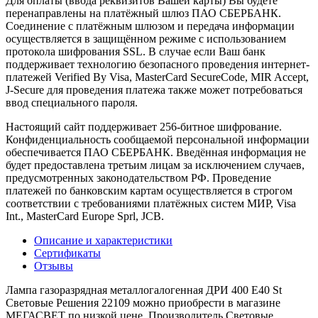
Для оплаты (ввода реквизитов Вашей карты) Вы будете
перенаправлены на платёжный шлюз ПАО СБЕРБАНК.
Соединение с платёжным шлюзом и передача информации
осуществляется в защищённом режиме с использованием
протокола шифрования SSL. В случае если Ваш банк
поддерживает технологию безопасного проведения интернет-
платежей Verified By Visa, MasterCard SecureCode, MIR Accept,
J-Secure для проведения платежа также может потребоваться
ввод специального пароля.
Настоящий сайт поддерживает 256-битное шифрование.
Конфиденциальность сообщаемой персональной информации
обеспечивается ПАО СБЕРБАНК. Введённая информация не
будет предоставлена третьим лицам за исключением случаев,
предусмотренных законодательством РФ. Проведение
платежей по банковским картам осуществляется в строгом
соответствии с требованиями платёжных систем МИР, Visa
Int., MasterCard Europe Sprl, JCB.
Описание и характеристики
Сертификаты
Отзывы
Лампа газоразрядная металлогалогенная ДРИ 400 E40 St
Световые Решения 22109 можно приобрести в магазине
МЕГАСВЕТ по низкой цене. Производитель Световые