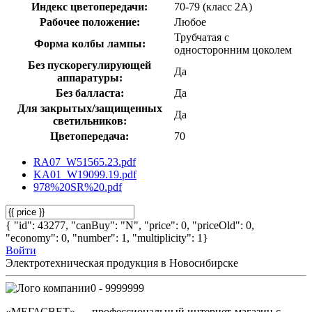
Индекс цветопередачи:
70-79 (класс 2А)
Рабочее положение:
Любое
Трубчатая с
Форма колбы лампы:
односторонним цоколем
Без пускорегулирующей
Да
аппаратуры:
Без балласта:
Да
Для закрытых/защищенных
Да
светильников:
Цветопередача:
70
RA07_W51565.23.pdf
KA01_W19099.19.pdf
978%20SR%20.pdf
{ "id": 43277, "canBuy": "N", "price": 0, "priceOld": 0,
"economy": 0, "number": 1, "multiplicity": 1}
Войти
Электротехническая продукция в Новосибирске
0 - 9999999
«МЕГАСВЕТ» — профессиональный интернет-магазин с