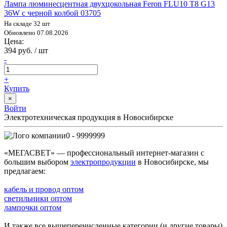
Лампа люминесцентная двухцокольная Feron FLU10 T8 G13
36W с черной колбой 03705
На складе 32 шт
Обновлено 07.08.2026
Цена:
394 руб. / шт
-
+
Купить
×
Войти
Электротехническая продукция в Новосибирске
0 - 9999999
«МЕГАСВЕТ» — профессиональный интернет-магазин с
большим выбором
электропродукции
в Новосибирске, мы
предлагаем:
кабель и провод оптом
светильники оптом
лампочки оптом
И также все вышеперечисленные категории (и другие товары)