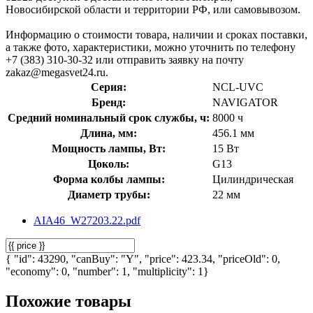
Новосибирской области и территории РФ, или самовывозом.
Информацию о стоимости товара, наличии и сроках поставки,
а также фото, характеристики, можно уточнить по телефону
+7 (383) 310-30-32 или отправить заявку на почту
zakaz@megasvet24.ru.
Серия:
NCL-UVC
Бренд:
NAVIGATOR
Средний номинальный срок службы, ч:
8000 ч
Длина, мм:
456.1 мм
Мощность лампы, Вт:
15 Вт
Цоколь:
G13
Форма колбы лампы:
Цилиндрическая
Диаметр трубы:
22 мм
AIA46_W27203.22.pdf
{ "id": 43290, "canBuy": "Y", "price": 423.34, "priceOld": 0,
"economy": 0, "number": 1, "multiplicity": 1}
Похожие товары