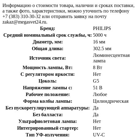
Информацию о стоимости товара, наличии и сроках поставки,
а также фото, характеристики, можно уточнить по телефону
+7 (383) 310-30-32 или отправить заявку на почту
zakaz@megasvet24.ru.
Бренд:
PHILIPS
Средний номинальный срок службы, ч:
5000 ч
Диаметр, мм:
16 мм
Общая длина:
302.5 мм
Люминесцентная
Источник света:
лампа
Мощность лампы, Вт:
8 Вт
С регулятором яркости:
Нет
Цоколь:
G5
Напряжение лампы с:
51 В
Рабочее положение:
Любое
Форма колбы лампы:
Цилиндрическая
Без пускорегулирующей аппаратуры:
Да
Без балласта:
Да
Ультрафиолетовая лампа:
Нет
Интегрированный стартер:
Нет
Тип УФ-излучения:
UV-C