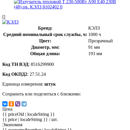
[]
Бренд:
КЭЛЗ
Средний номинальный срок службы, ч:
1000 ч
Цвет:
Прозрачный
Диаметр, мм:
91 мм
Общая длина:
193 мм
Код ТН ВЭД
: 8516299900
Код ОКПД2
: 27.51.24
Единица измерения:
штук
Сохранить или поделиться с близкими:
Цена
{{ priceOld | localeString }}
{{ price | localeString }}
/ шт.
Экономия
{{ economy*number | localeString }}