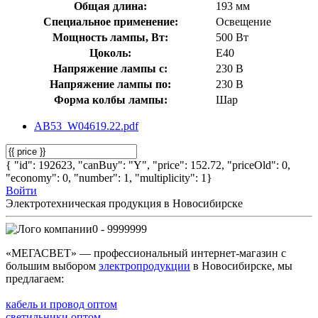
Общая длина:
193 мм
Специальное применение:
Освещение
Мощность лампы, Вт:
500 Вт
Цоколь:
E40
Напряжение лампы с:
230 В
Напряжение лампы по:
230 В
Форма колбы лампы:
Шар
AB53_W04619.22.pdf
{ "id": 192623, "canBuy": "Y", "price": 152.72, "priceOld": 0,
"economy": 0, "number": 1, "multiplicity": 1}
Войти
Электротехническая продукция в Новосибирске
0 - 9999999
«МЕГАСВЕТ» — профессиональный интернет-магазин с
большим выбором
электропродукции
в Новосибирске, мы
предлагаем:
кабель и провод оптом
светильники оптом