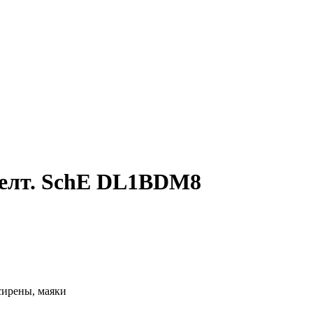
желт. SchE DL1BDM8
сирены, маяки