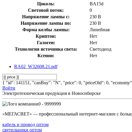
Цоколь:
BA15d
Световой поток:
0
Напряжение лампы с:
230 В
Напряжение лампы по:
230 В
Форма колбы лампы:
Линейная
Криптон:
Нет
Галоген:
Нет
Технология источника света:
Светодиод
Ксенон:
Нет
RA02_W32608.21.pdf
{ "id": 141151, "canBuy": "N", "price": 0, "priceOld": 0, "economy":
Войти
Электротехническая продукция в Новосибирске
0 - 9999999
«МЕГАСВЕТ» — профессиональный интернет-магазин с боль
кабель и провод оптом
светильники оптом