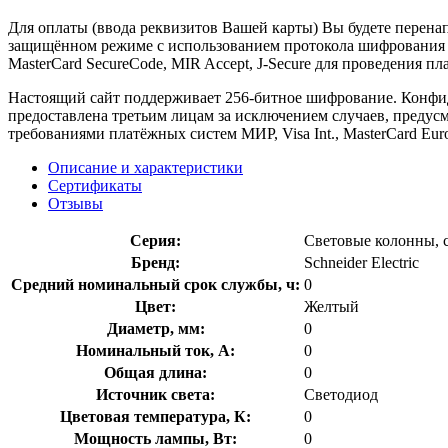
Для оплаты (ввода реквизитов Вашей карты) Вы будете пере
защищённом режиме с использованием протокола шифрования SS
MasterCard SecureCode, MIR Accept, J-Secure для проведения п
Настоящий сайт поддерживает 256-битное шифрование. Конф
предоставлена третьим лицам за исключением случаев, предус
требованиями платёжных систем МИР, Visa Int., MasterCard Euro
Описание и характеристики
Сертификаты
Отзывы
Серия:
Световые колонны, 
Бренд:
Schneider Electric
Средний номинальный срок службы, ч:
0
Цвет:
Желтый
Диаметр, мм:
0
Номинальный ток, А:
0
Общая длина:
0
Источник света:
Светодиод
Цветовая температура, К:
0
Мощность лампы, Вт:
0