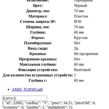
Исполнение:
Одинарная
Цвет:
Черный
Диаметр, мм:
70 мм
Материал:
Пластик
Степень защиты IP:
IP30
Ширина, мм:
70 мм
Глубина:
60 мм
Форма:
Круглая
Пломбируемая:
Нет
Ввод сзади:
Да
Крышка:
Не прозрачная
Прозрачная крышка:
Нет
Монтажная глубина:
60 мм
Фиксация устройства:
Винтовой
Для количества встроенных устройств:
1
Глубина с:
60 мм
AM05_N18505.pdf
{ "id": 22002, "canBuy": "Y", "price": 34.21, "priceOld": 0,
"economy": 0, "number": 1, "multiplicity": 1}