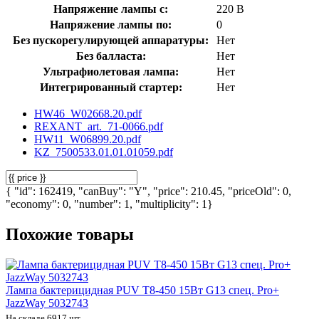
Напряжение лампы с:
220 В
Напряжение лампы по:
0
Без пускорегулирующей аппаратуры:
Нет
Без балласта:
Нет
Ультрафиолетовая лампа:
Нет
Интегрированный стартер:
Нет
HW46_W02668.20.pdf
REXANT_art._71-0066.pdf
HW11_W06899.20.pdf
KZ_7500533.01.01.01059.pdf
{ "id": 162419, "canBuy": "Y", "price": 210.45, "priceOld": 0,
"economy": 0, "number": 1, "multiplicity": 1}
Похожие товары
Лампа бактерицидная PUV T8-450 15Вт G13 спец. Pro+
JazzWay 5032743
На складе 6917 шт.