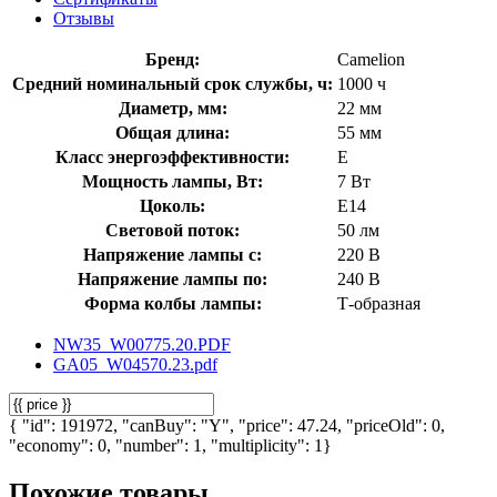
Отзывы
Бренд:
Camelion
Средний номинальный срок службы, ч:
1000 ч
Диаметр, мм:
22 мм
Общая длина:
55 мм
Класс энергоэффективности:
E
Мощность лампы, Вт:
7 Вт
Цоколь:
E14
Световой поток:
50 лм
Напряжение лампы с:
220 В
Напряжение лампы по:
240 В
Форма колбы лампы:
Т-образная
NW35_W00775.20.PDF
GA05_W04570.23.pdf
{ "id": 191972, "canBuy": "Y", "price": 47.24, "priceOld": 0,
"economy": 0, "number": 1, "multiplicity": 1}
Похожие товары