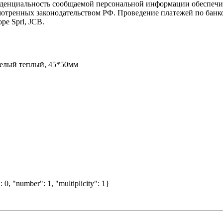
иденциальность сообщаемой персональной информации обеспеч
мотренных законодательством РФ. Проведение платежей по банко
pe Sprl, JCB.
белый теплый, 45*50мм
 0, "number": 1, "multiplicity": 1}