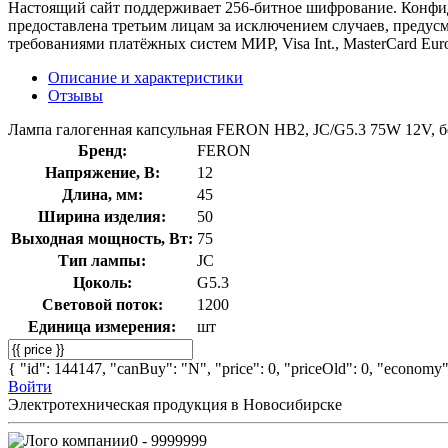
Настоящий сайт поддерживает 256-битное шифрование. Конф
предоставлена третьим лицам за исключением случаев, предус
требованиями платёжных систем МИР, Visa Int., MasterCard Euro
Описание и характеристики
Отзывы
Лампа галогенная капсульная FERON HB2, JC/G5.3 75W 12V, 
Бренд:
FERON
Напряжение, В:
12
Длина, мм:
45
Ширина изделия:
50
Выходная мощность, Вт:
75
Тип лампы:
JC
Цоколь:
G5.3
Световой поток:
1200
Единица измерения:
шт
{ "id": 144147, "canBuy": "N", "price": 0, "priceOld": 0, "economy":
Войти
Электротехническая продукция в Новосибирске
0 - 9999999