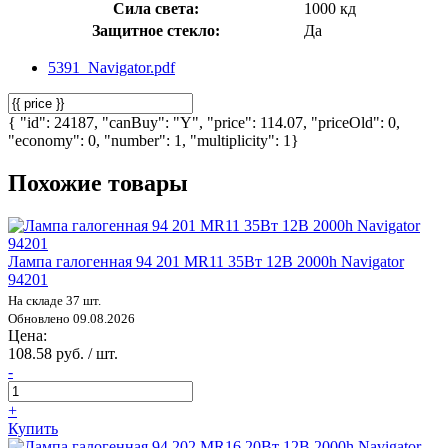
Сила света:
1000 кд
Защитное стекло:
Да
5391_Navigator.pdf
{ "id": 24187, "canBuy": "Y", "price": 114.07, "priceOld": 0,
"economy": 0, "number": 1, "multiplicity": 1}
Похожие товары
Лампа галогенная 94 201 MR11 35Вт 12В 2000h Navigator
94201
На складе 37 шт.
Обновлено 09.08.2026
Цена:
108.58 руб. / шт.
-
+
Купить