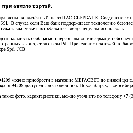
 при оплате картой.
направлены на платёжный шлюз ПАО СБЕРБАНК. Соединение с п
L. В случае если Ваш банк поддерживает технологию безопасно
латежа также может потребоваться ввод специального пароля.
иденциальность сообщаемой персональной информации обеспеч
мотренных законодательством РФ. Проведение платежей по банко
pe Sprl, JCB.
tor 94209 можно приобрести в магазине МЕГАСВЕТ по низкой це
igator 94209 доступен с доставкой по г. Новосибирск, Новосиби
 также фото, характеристики, можно уточнить по телефону +7 (38