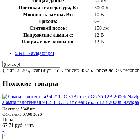
Общая длина:
30 мм
Цветовая температура, К:
3000 К
Мощность лампы, Вт:
10 Вт
Цоколь:
G4
Световой поток:
150 лм
Напряжение лампы с:
12 В
Напряжение лампы по:
12 В
5391_Navigator.pdf
{ "id": 24205, "canBuy": "Y", "price": 45.75, "priceOld": 0, "econom
Похожие товары
Лампа галогенная 94 211 JC 35Вт clear G6.35 12В 2000h Navigat
На складе 5348 шт.
Обновлено 07.08.2026
Цена:
67.71 руб. / шт.
-