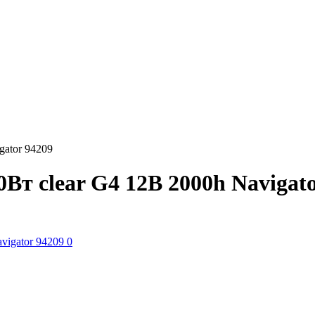
gator 94209
Вт clear G4 12В 2000h Navigato