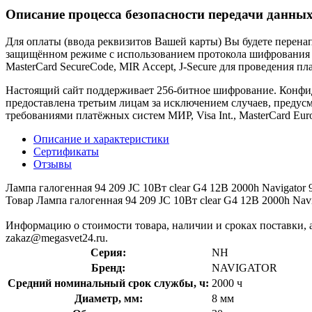
Описание процесса безопасности передачи данных
Для оплаты (ввода реквизитов Вашей карты) Вы будете пере
защищённом режиме с использованием протокола шифрования SS
MasterCard SecureCode, MIR Accept, J-Secure для проведения п
Настоящий сайт поддерживает 256-битное шифрование. Конф
предоставлена третьим лицам за исключением случаев, предус
требованиями платёжных систем МИР, Visa Int., MasterCard Euro
Описание и характеристики
Сертификаты
Отзывы
Лампа галогенная 94 209 JC 10Вт clear G4 12В 2000h Naviga
Товар Лампа галогенная 94 209 JC 10Вт clear G4 12В 2000h Nav
Информацию о стоимости товара, наличии и сроках поставки, а
zakaz@megasvet24.ru.
Серия:
NH
Бренд:
NAVIGATOR
Средний номинальный срок службы, ч:
2000 ч
Диаметр, мм:
8 мм