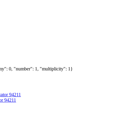
y": 0, "number": 1, "multiplicity": 1}
or 94211