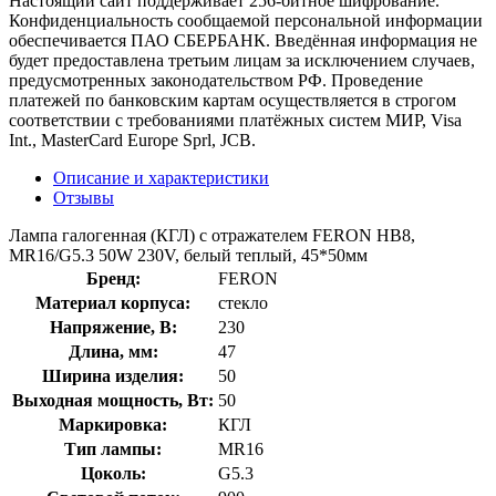
Настоящий сайт поддерживает 256-битное шифрование.
Конфиденциальность сообщаемой персональной информации
обеспечивается ПАО СБЕРБАНК. Введённая информация не
будет предоставлена третьим лицам за исключением случаев,
предусмотренных законодательством РФ. Проведение
платежей по банковским картам осуществляется в строгом
соответствии с требованиями платёжных систем МИР, Visa
Int., MasterCard Europe Sprl, JCB.
Описание и характеристики
Отзывы
Лампа галогенная (КГЛ) с отражателем FERON HB8,
MR16/G5.3 50W 230V, белый теплый, 45*50мм
Бренд:
FERON
Материал корпуса:
стекло
Напряжение, В:
230
Длина, мм:
47
Ширина изделия:
50
Выходная мощность, Вт:
50
Маркировка:
КГЛ
Тип лампы:
MR16
Цоколь:
G5.3