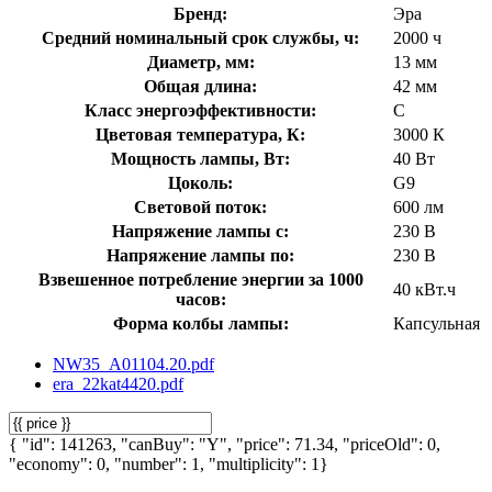
Бренд:
Эра
Средний номинальный срок службы, ч:
2000 ч
Диаметр, мм:
13 мм
Общая длина:
42 мм
Класс энергоэффективности:
C
Цветовая температура, К:
3000 К
Мощность лампы, Вт:
40 Вт
Цоколь:
G9
Световой поток:
600 лм
Напряжение лампы с:
230 В
Напряжение лампы по:
230 В
Взвешенное потребление энергии за 1000
40 кВт.ч
часов:
Форма колбы лампы:
Капсульная
NW35_A01104.20.pdf
era_22kat4420.pdf
{ "id": 141263, "canBuy": "Y", "price": 71.34, "priceOld": 0,
"economy": 0, "number": 1, "multiplicity": 1}