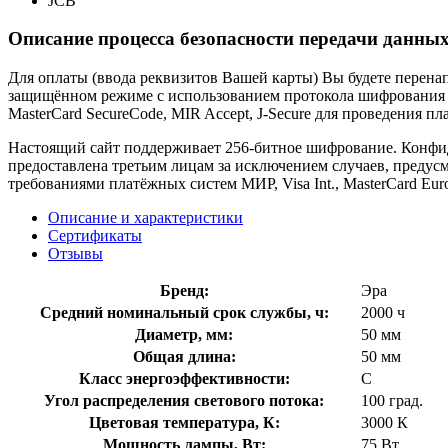
JCB
Описание процесса безопасности передачи данных
Для оплаты (ввода реквизитов Вашей карты) Вы будете пере
защищённом режиме с использованием протокола шифрования SS
MasterCard SecureCode, MIR Accept, J-Secure для проведения п
Настоящий сайт поддерживает 256-битное шифрование. Конф
предоставлена третьим лицам за исключением случаев, предус
требованиями платёжных систем МИР, Visa Int., MasterCard Euro
Описание и характеристики
Сертификаты
Отзывы
Бренд:
Эра
Средний номинальный срок службы, ч:
2000 ч
Диаметр, мм:
50 мм
Общая длина:
50 мм
Класс энергоэффективности:
C
Угол распределения светового потока:
100 град.
Цветовая температура, К:
3000 К
Мощность лампы, Вт:
75 Вт