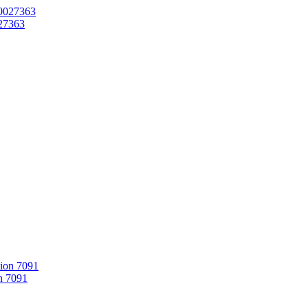
27363
n 7091