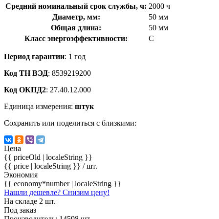
Средний номинальный срок службы, ч:
2000 ч
Диаметр, мм:
50 мм
Общая длина:
50 мм
Класс энергоэффективности:
C
Период гарантии
: 1 год
Код ТН ВЭД
: 8539219200
Код ОКПД2
: 27.40.12.000
Единица измерения:
штук
Сохранить или поделиться с близкими:
Цена
{{ priceOld | localeString }}
{{ price | localeString }}
/ шт.
Экономия
{{ economy*number | localeString }}
Нашли дешевле? Снизим цену!
На складе 2 шт.
Под заказ
Производитель: 14598 шт.