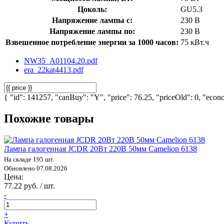
Цоколь:
GU5.3
Напряжение лампы с:
230 В
Напряжение лампы по:
230 В
Взвешенное потребление энергии за 1000 часов:
75 кВт.ч
NW35_A01104.20.pdf
era_22kat4413.pdf
{ "id": 141257, "canBuy": "Y", "price": 76.25, "priceOld": 0, "econo
Похожие товары
Лампа галогенная JCDR 20Вт 220В 50мм Camelion 6138
На складе 195 шт.
Обновлено 07.08.2026
Цена:
77.22 руб. / шт.
-
+
Купить