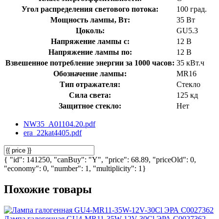
Угол распределения светового потока:
100 град.
Мощность лампы, Вт:
35 Вт
Цоколь:
GU5.3
Напряжение лампы с:
12 В
Напряжение лампы по:
12 В
Взвешенное потребление энергии за 1000 часов:
35 кВт.ч
Обозначение лампы:
MR16
Тип отражателя:
Стекло
Сила света:
125 кд
Защитное стекло:
Нет
NW35_A01104.20.pdf
era_22kat4405.pdf
{ "id": 141250, "canBuy": "Y", "price": 68.89, "priceOld": 0,
"economy": 0, "number": 1, "multiplicity": 1}
Похожие товары
Лампа галогенная GU4-MR11-35W-12V-30Cl ЭРА C0027362