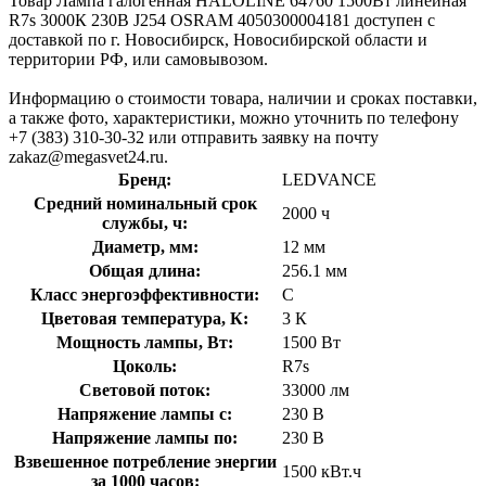
Товар Лампа галогенная HALOLINE 64760 1500Вт линейная
R7s 3000К 230В J254 OSRAM 4050300004181 доступен с
доставкой по г. Новосибирск, Новосибирской области и
территории РФ, или самовывозом.
Информацию о стоимости товара, наличии и сроках поставки,
а также фото, характеристики, можно уточнить по телефону
+7 (383) 310-30-32 или отправить заявку на почту
zakaz@megasvet24.ru.
Бренд:
LEDVANCE
Средний номинальный срок
2000 ч
службы, ч:
Диаметр, мм:
12 мм
Общая длина:
256.1 мм
Класс энергоэффективности:
C
Цветовая температура, К:
3 К
Мощность лампы, Вт:
1500 Вт
Цоколь:
R7s
Световой поток:
33000 лм
Напряжение лампы с:
230 В
Напряжение лампы по:
230 В
Взвешенное потребление энергии
1500 кВт.ч
за 1000 часов: