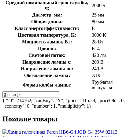
Средний номинальный срок службы,
2000 ч
ч:
Диаметр, мм:
25 мм
Общая длина:
80 мм
Класс энергоэффективности:
E
Цветовая температура, К:
3000 К
Мощность лампы, Вт:
28 Вт
Цоколь:
E14
Световой поток:
420 лм
Напряжение лампы с:
200 В
Напряжение лампы по:
240 В
Обозначение лампы:
A19
Трубчатая
Форма колбы лампы:
выпуклая
{ "id": 214762, "canBuy": "Y", "price": 115.29, "priceOld": 0,
"economy": 0, "number": 1, "multiplicity": 1}
Похожие товары