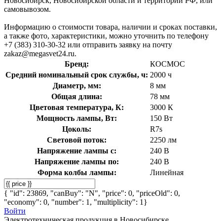
Новосибирск, Новосибирской области и территории РФ, или
самовывозом.
Информацию о стоимости товара, наличии и сроках поставки,
а также фото, характеристики, можно уточнить по телефону
+7 (383) 310-30-32 или отправить заявку на почту
zakaz@megasvet24.ru.
Бренд:
КОСМОС
Средний номинальный срок службы, ч:
2000 ч
Диаметр, мм:
8 мм
Общая длина:
78 мм
Цветовая температура, К:
3000 К
Мощность лампы, Вт:
150 Вт
Цоколь:
R7s
Световой поток:
2250 лм
Напряжение лампы с:
240 В
Напряжение лампы по:
240 В
Форма колбы лампы:
Линейная
{ "id": 23869, "canBuy": "N", "price": 0, "priceOld": 0,
"economy": 0, "number": 1, "multiplicity": 1}
Войти
Электротехническая продукция в Новосибирске