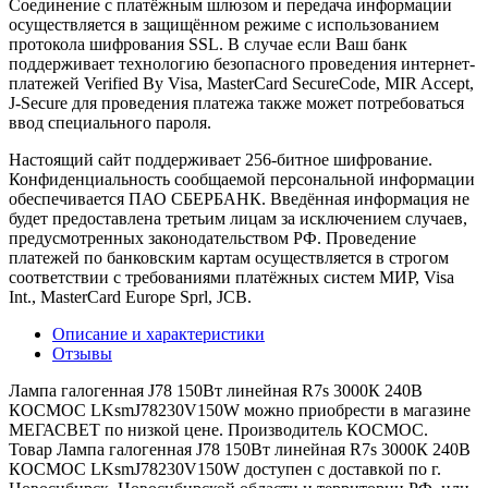
Соединение с платёжным шлюзом и передача информации
осуществляется в защищённом режиме с использованием
протокола шифрования SSL. В случае если Ваш банк
поддерживает технологию безопасного проведения интернет-
платежей Verified By Visa, MasterCard SecureCode, MIR Accept,
J-Secure для проведения платежа также может потребоваться
ввод специального пароля.
Настоящий сайт поддерживает 256-битное шифрование.
Конфиденциальность сообщаемой персональной информации
обеспечивается ПАО СБЕРБАНК. Введённая информация не
будет предоставлена третьим лицам за исключением случаев,
предусмотренных законодательством РФ. Проведение
платежей по банковским картам осуществляется в строгом
соответствии с требованиями платёжных систем МИР, Visa
Int., MasterCard Europe Sprl, JCB.
Описание и характеристики
Отзывы
Лампа галогенная J78 150Вт линейная R7s 3000К 240В
КОСМОС LKsmJ78230V150W можно приобрести в магазине
МЕГАСВЕТ по низкой цене. Производитель КОСМОС.
Товар Лампа галогенная J78 150Вт линейная R7s 3000К 240В
КОСМОС LKsmJ78230V150W доступен с доставкой по г.