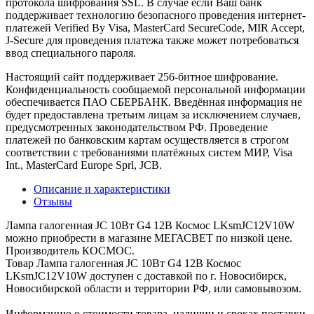
протокола шифрования SSL. В случае если Ваш банк
поддерживает технологию безопасного проведения интернет-
платежей Verified By Visa, MasterCard SecureCode, MIR Accept,
J-Secure для проведения платежа также может потребоваться
ввод специального пароля.
Настоящий сайт поддерживает 256-битное шифрование.
Конфиденциальность сообщаемой персональной информации
обеспечивается ПАО СБЕРБАНК. Введённая информация не
будет предоставлена третьим лицам за исключением случаев,
предусмотренных законодательством РФ. Проведение
платежей по банковским картам осуществляется в строгом
соответствии с требованиями платёжных систем МИР, Visa
Int., MasterCard Europe Sprl, JCB.
Описание и характеристики
Отзывы
Лампа галогенная JC 10Вт G4 12В Космос LKsmJC12V10W
можно приобрести в магазине МЕГАСВЕТ по низкой цене.
Производитель КОСМОС.
Товар Лампа галогенная JC 10Вт G4 12В Космос
LKsmJC12V10W доступен с доставкой по г. Новосибирск,
Новосибирской области и территории РФ, или самовывозом.
Информацию о стоимости товара, наличии и сроках поставки,