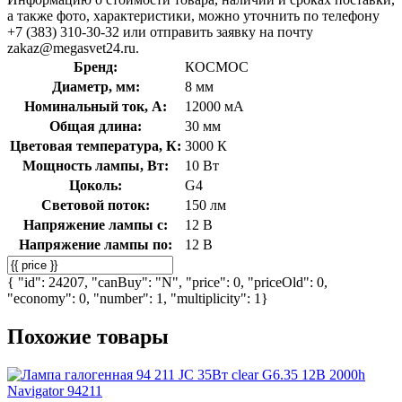
а также фото, характеристики, можно уточнить по телефону
+7 (383) 310-30-32 или отправить заявку на почту
zakaz@megasvet24.ru.
Бренд:
КОСМОС
Диаметр, мм:
8 мм
Номинальный ток, А:
12000 мА
Общая длина:
30 мм
Цветовая температура, К:
3000 К
Мощность лампы, Вт:
10 Вт
Цоколь:
G4
Световой поток:
150 лм
Напряжение лампы с:
12 В
Напряжение лампы по:
12 В
{ "id": 24207, "canBuy": "N", "price": 0, "priceOld": 0,
"economy": 0, "number": 1, "multiplicity": 1}
Похожие товары