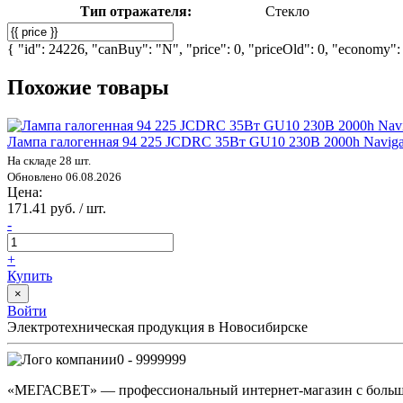
Тип отражателя:
Стекло
{ "id": 24226, "canBuy": "N", "price": 0, "priceOld": 0, "economy": 
Похожие товары
Лампа галогенная 94 225 JCDRC 35Вт GU10 230В 2000h Naviga
На складе 28 шт.
Обновлено 06.08.2026
Цена:
171.41 руб. / шт.
-
+
Купить
×
Войти
Электротехническая продукция в Новосибирске
0 - 9999999
«МЕГАСВЕТ» — профессиональный интернет-магазин с боль