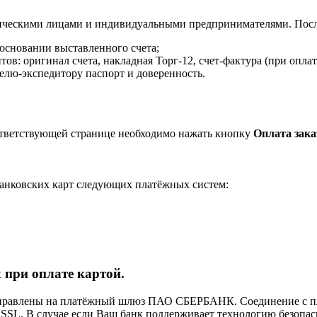
ическими лицами и индивидуальными предпринимателями. После
 основании выставленного счета;
в: оригинал счета, накладная Торг-12, счет-фактура (при оплат
елю-экспедитору паспорт и доверенность.
ответствующей странице необходимо нажать кнопку
Оплата зака
анковских карт следующих платёжных систем:
 при оплате картой.
направлены на платёжный шлюз ПАО СБЕРБАНК. Соединение с п
L. В случае если Ваш банк поддерживает технологию безопасно