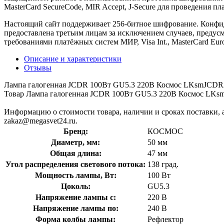
MasterCard SecureCode, MIR Accept, J-Secure для проведения п
Настоящий сайт поддерживает 256-битное шифрование. Конф
предоставлена третьим лицам за исключением случаев, предус
требованиями платёжных систем МИР, Visa Int., MasterCard Euro
Описание и характеристики
Отзывы
Лампа галогенная JCDR 100Вт GU5.3 220В Космос LKsmJCDR
Товар Лампа галогенная JCDR 100Вт GU5.3 220В Космос LKsm
Информацию о стоимости товара, наличии и сроках поставки, а
zakaz@megasvet24.ru.
Бренд:
КОСМОС
Диаметр, мм:
50 мм
Общая длина:
47 мм
Угол распределения светового потока:
138 град.
Мощность лампы, Вт:
100 Вт
Цоколь:
GU5.3
Напряжение лампы с:
220 В
Напряжение лампы по:
240 В
Форма колбы лампы:
Рефлектор