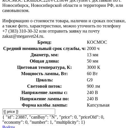
КОСМОС LKsmJDC220VCL60W доступен с доставкой по г.
Новосибирск, Новосибирской области и территории РФ, или
самовывозом.
Информацию о стоимости товара, наличии и сроках поставки,
а также фото, характеристики, можно уточнить по телефону
+7 (383) 310-30-32 или отправить заявку на почту
zakaz@megasvet24.ru.
Бренд:
КОСМОС
Средний номинальный срок службы, ч:
2000 ч
Диаметр, мм:
13 мм
Общая длина:
50 мм
Цветовая температура, К:
3000 К
Мощность лампы, Вт:
60 Вт
Цоколь:
G9
Световой поток:
900 лм
Напряжение лампы с:
240 В
Напряжение лампы по:
240 В
Форма колбы лампы:
Капсульная
{ "id": 23887, "canBuy": "N", "price": 0, "priceOld": 0,
"economy": 0, "number": 1, "multiplicity": 1}
Войти