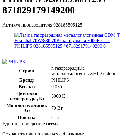
871829179149200
Артикул производителя
928185505125
[]
n газоразрядные
Серия:
металлогалогенные/HID indoor
Бренд:
PHILIPS
Вес, кг:
0.035
Цветовая
3000 К
температура, К:
Мощность лампы,
70 Вт
Вт:
Цоколь:
G12
Единица измерения:
штук
Сохранить или поделиться с близкими: