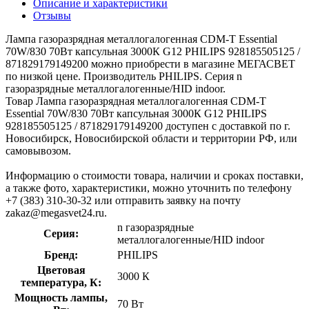
Описание и характеристики
Отзывы
Лампа газоразрядная металлогалогенная CDM-T Essential
70W/830 70Вт капсульная 3000К G12 PHILIPS 928185505125 /
871829179149200 можно приобрести в магазине МЕГАСВЕТ
по низкой цене. Производитель PHILIPS. Серия n
газоразрядные металлогалогенные/HID indoor.
Товар Лампа газоразрядная металлогалогенная CDM-T
Essential 70W/830 70Вт капсульная 3000К G12 PHILIPS
928185505125 / 871829179149200 доступен с доставкой по г.
Новосибирск, Новосибирской области и территории РФ, или
самовывозом.
Информацию о стоимости товара, наличии и сроках поставки,
а также фото, характеристики, можно уточнить по телефону
+7 (383) 310-30-32 или отправить заявку на почту
zakaz@megasvet24.ru.
n газоразрядные
Серия:
металлогалогенные/HID indoor
Бренд:
PHILIPS
Цветовая
3000 К
температура, К:
Мощность лампы,
70 Вт