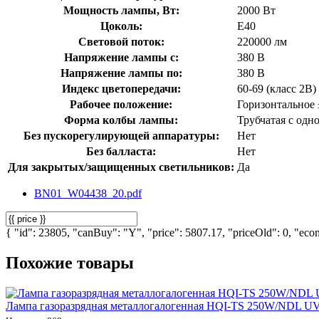
Мощность лампы, Вт:
2000 Вт
Цоколь:
E40
Световой поток:
220000 лм
Напряжение лампы с:
380 В
Напряжение лампы по:
380 В
Индекс цветопередачи:
60-69 (класс 2В)
Рабочее положение:
Горизонтальное 
Форма колбы лампы:
Трубчатая с одн
Без пускорегулирующей аппаратуры:
Нет
Без балласта:
Нет
Для закрытых/защищенных светильников:
Да
BN01_W04438_20.pdf
{ "id": 23805, "canBuy": "Y", "price": 5807.17, "priceOld": 0, "eco
Похожие товары
Лампа газоразрядная металлогалогенная HQI-TS 250W/NDL U