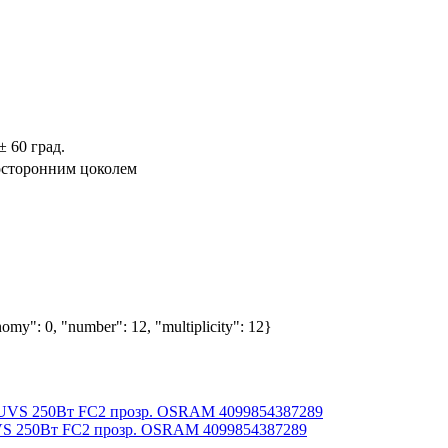
± 60 град.
осторонним цоколем
nomy": 0, "number": 12, "multiplicity": 12}
VS 250Вт FC2 прозр. OSRAM 4099854387289