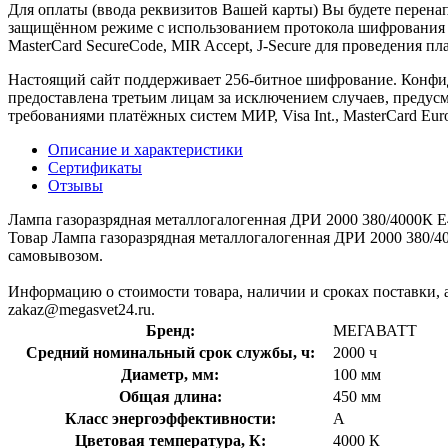
Для оплаты (ввода реквизитов Вашей карты) Вы будете пере
защищённом режиме с использованием протокола шифрования SS
MasterCard SecureCode, MIR Accept, J-Secure для проведения п
Настоящий сайт поддерживает 256-битное шифрование. Конф
предоставлена третьим лицам за исключением случаев, предус
требованиями платёжных систем МИР, Visa Int., MasterCard Euro
Описание и характеристики
Сертификаты
Отзывы
Лампа газоразрядная металлогалогенная ДРИ 2000 380/4000К
Товар Лампа газоразрядная металлогалогенная ДРИ 2000 380/4
самовывозом.
Информацию о стоимости товара, наличии и сроках поставки, а
zakaz@megasvet24.ru.
Бренд:
МЕГАВАТТ
Средний номинальный срок службы, ч:
2000 ч
Диаметр, мм:
100 мм
Общая длина:
450 мм
Класс энергоэффективности:
A
Цветовая температура, К:
4000 К