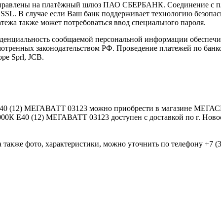
направлены на платёжный шлюз ПАО СБЕРБАНК. Соединение с п
L. В случае если Ваш банк поддерживает технологию безопасно
латежа также может потребоваться ввод специального пароля.
иденциальность сообщаемой персональной информации обеспеч
мотренных законодательством РФ. Проведение платежей по банко
pe Sprl, JCB.
 E40 (12) МЕГАВАТТ 03123 можно приобрести в магазине МЕГА
000К E40 (12) МЕГАВАТТ 03123 доступен с доставкой по г. Нов
 также фото, характеристики, можно уточнить по телефону +7 (38