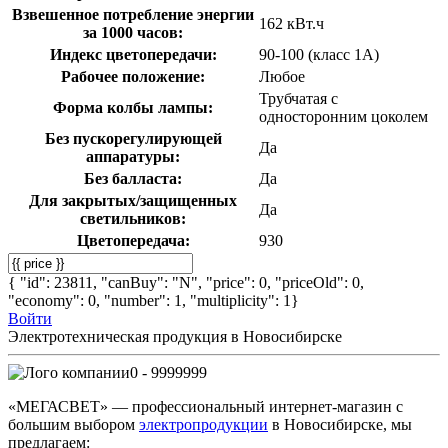
Взвешенное потребление энергии
162 кВт.ч
за 1000 часов:
Индекс цветопередачи:
90-100 (класс 1А)
Рабочее положение:
Любое
Трубчатая с
Форма колбы лампы:
односторонним цоколем
Без пускорегулирующей
Да
аппаратуры:
Без балласта:
Да
Для закрытых/защищенных
Да
светильников:
Цветопередача:
930
{ "id": 23811, "canBuy": "N", "price": 0, "priceOld": 0,
"economy": 0, "number": 1, "multiplicity": 1}
Войти
Электротехническая продукция в Новосибирске
0 - 9999999
«МЕГАСВЕТ» — профессиональный интернет-магазин с
большим выбором
электропродукции
в Новосибирске, мы
предлагаем: