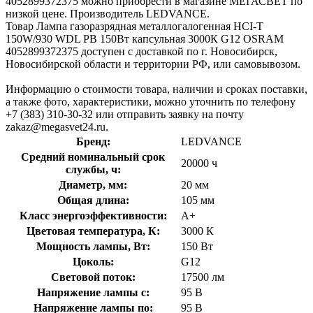
4052899372375 можно приобрести в магазине МЕГАСВЕТ по
низкой цене. Производитель LEDVANCE.
Товар Лампа газоразрядная металлогалогенная HCI-T
150W/930 WDL PB 150Вт капсульная 3000К G12 OSRAM
4052899372375 доступен с доставкой по г. Новосибирск,
Новосибирской области и территории РФ, или самовывозом.
Информацию о стоимости товара, наличии и сроках поставки,
а также фото, характеристики, можно уточнить по телефону
+7 (383) 310-30-32 или отправить заявку на почту
zakaz@megasvet24.ru.
Бренд:
LEDVANCE
Средний номинальный срок
20000 ч
службы, ч:
Диаметр, мм:
20 мм
Общая длина:
105 мм
Класс энергоэффективности:
A+
Цветовая температура, К:
3000 К
Мощность лампы, Вт:
150 Вт
Цоколь:
G12
Световой поток:
17500 лм
Напряжение лампы с:
95 В
Напряжение лампы по:
95 В