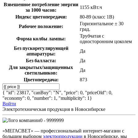
Взвешенное потребление энергии
1155 кВт.ч
за 1000 часов:
Индекс цветопередачи:
80-89 (класс 1В)
Горизонтальное ± 30
Рабочее положение:
град.
Трубчатая с
Форма колбы лампы:
односторонним цоколем
Без пускорегулирующей
Да
аппаратуры:
Без балласта:
Да
Для закрытых/защищенных
Да
светильников:
Цветопередача:
873
{ "id": 23817, "canBuy": "N", "price": 0, "priceOld": 0,
"economy": 0, "number": 1, "multiplicity": 1}
Войти
Электротехническая продукция в Новосибирске
0 - 9999999
«МЕГАСВЕТ» — профессиональный интернет-магазин с
большим выбором
электропродукции
в Новосибирске, мы