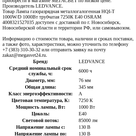
приобрести в магазине МЕГАСВЕТ по низкой цене.
Производитель LEDVANCE.
Товар Лампа газоразрядная металлогалогенная HQI-T
1000W/D 1000Вт трубчатая 7250К E40 OSRAM
4008321527035 доступен с доставкой по г. Новосибирск,
Новосибирской области и территории РФ, или самовывозом.
Информацию о стоимости товара, наличии и сроках поставки,
а также фото, характеристики, можно уточнить по телефону
+7 (383) 310-30-32 или отправить заявку на почту
zakaz@megasvet24.ru.
Бренд:
LEDVANCE
Средний номинальный срок
6000 ч
службы, ч:
Диаметр, мм:
76 мм
Общая длина:
345 мм
Класс энергоэффективности:
A
Цветовая температура, К:
7250 К
Мощность лампы, Вт:
1000 Вт
Цоколь:
E40
Световой поток:
85000 лм
Напряжение лампы с:
130 В
Напряжение лампы по:
130 В