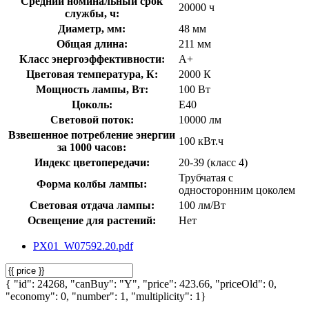
Средний номинальный срок
20000 ч
службы, ч:
Диаметр, мм:
48 мм
Общая длина:
211 мм
Класс энергоэффективности:
A+
Цветовая температура, К:
2000 К
Мощность лампы, Вт:
100 Вт
Цоколь:
E40
Световой поток:
10000 лм
Взвешенное потребление энергии
100 кВт.ч
за 1000 часов:
Индекс цветопередачи:
20-39 (класс 4)
Трубчатая с
Форма колбы лампы:
односторонним цоколем
Световая отдача лампы:
100 лм/Вт
Освещение для растений:
Нет
PX01_W07592.20.pdf
{ "id": 24268, "canBuy": "Y", "price": 423.66, "priceOld": 0,
"economy": 0, "number": 1, "multiplicity": 1}