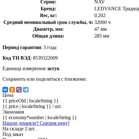
Серия:
NAV
Бренд:
LEDVANCE Традици
Вес, кг:
0.202
Средний номинальный срок службы, ч:
32000 ч
Диаметр, мм:
47 мм
Общая длина:
285 мм
Период гарантии
: 3 года
Код ТН ВЭД
: 8539322009
Единица измерения:
штук
Сохранить или поделиться с близкими:
Цена
{{ priceOld | localeString }}
{{ price | localeString }}
/ шт.
Экономия
{{ economy*number | localeString }}
Нашли дешевле? Снизим цену!
На складе 2 шт.
Под заказ