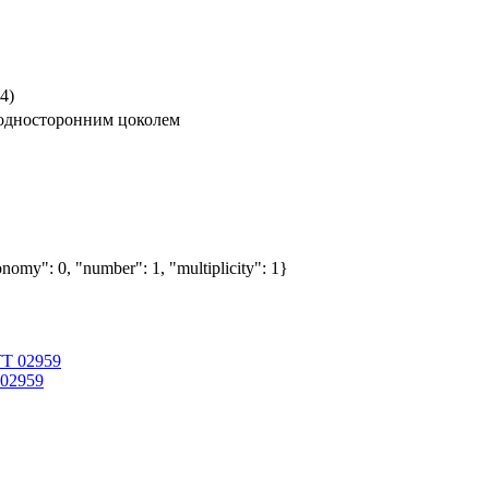
4)
 односторонним цоколем
nomy": 0, "number": 1, "multiplicity": 1}
 02959