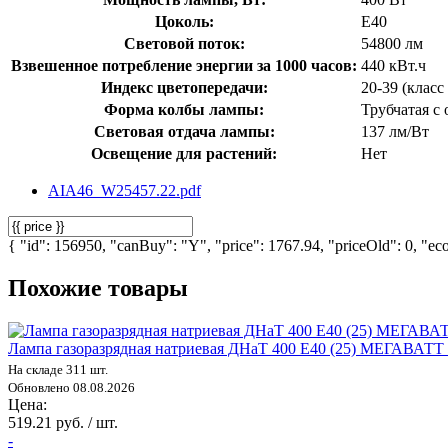
Цоколь:
E40
Световой поток:
54800 лм
Взвешенное потребление энергии за 1000 часов:
440 кВт.ч
Индекс цветопередачи:
20-39 (класс 
Форма колбы лампы:
Трубчатая с
Световая отдача лампы:
137 лм/Вт
Освещение для растений:
Нет
AIA46_W25457.22.pdf
{ "id": 156950, "canBuy": "Y", "price": 1767.94, "priceOld": 0, "eco
Похожие товары
Лампа газоразрядная натриевая ДНаТ 400 E40 (25) МЕГАВАТТ
На складе 311 шт.
Обновлено 08.08.2026
Цена:
519.21 руб. / шт.
-