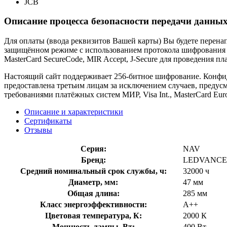
JCB
Описание процесса безопасности передачи данных
Для оплаты (ввода реквизитов Вашей карты) Вы будете пере
защищённом режиме с использованием протокола шифрования SS
MasterCard SecureCode, MIR Accept, J-Secure для проведения п
Настоящий сайт поддерживает 256-битное шифрование. Конф
предоставлена третьим лицам за исключением случаев, предус
требованиями платёжных систем МИР, Visa Int., MasterCard Euro
Описание и характеристики
Сертификаты
Отзывы
Серия:
NAV
Бренд:
LEDVANCE 
Средний номинальный срок службы, ч:
32000 ч
Диаметр, мм:
47 мм
Общая длина:
285 мм
Класс энергоэффективности:
A++
Цветовая температура, К:
2000 К
Мощность лампы, Вт:
400 Вт