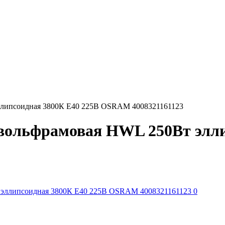
эллипсоидная 3800К E40 225В OSRAM 4008321161123
-вольфрамовая HWL 250Вт элли