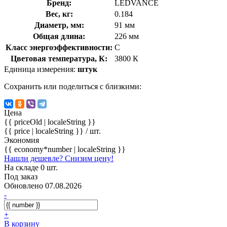
Бренд:
LEDVANCE
Вес, кг:
0.184
Диаметр, мм:
91 мм
Общая длина:
226 мм
Класс энергоэффективности:
C
Цветовая температура, К:
3800 К
Единица измерения:
штук
Сохранить или поделиться с близкими:
Цена
{{ priceOld | localeString }}
{{ price | localeString }}
/ шт.
Экономия
{{ economy*number | localeString }}
Нашли дешевле? Снизим цену!
На складе 0 шт.
Под заказ
Обновлено 07.08.2026
-
+
В корзину