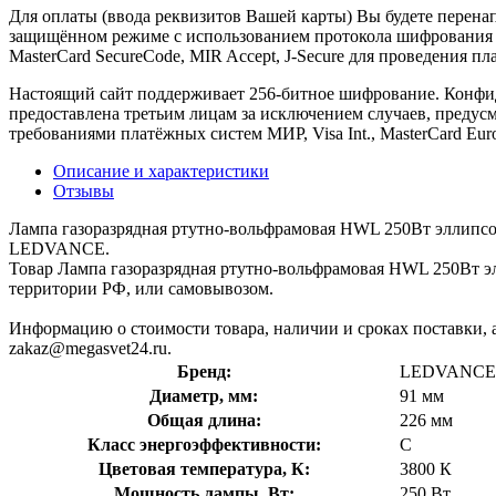
Для оплаты (ввода реквизитов Вашей карты) Вы будете пере
защищённом режиме с использованием протокола шифрования SS
MasterCard SecureCode, MIR Accept, J-Secure для проведения п
Настоящий сайт поддерживает 256-битное шифрование. Конф
предоставлена третьим лицам за исключением случаев, предус
требованиями платёжных систем МИР, Visa Int., MasterCard Euro
Описание и характеристики
Отзывы
Лампа газоразрядная ртутно-вольфрамовая HWL 250Вт эллипс
LEDVANCE.
Товар Лампа газоразрядная ртутно-вольфрамовая HWL 250Вт э
территории РФ, или самовывозом.
Информацию о стоимости товара, наличии и сроках поставки, а
zakaz@megasvet24.ru.
Бренд:
LEDVANCE
Диаметр, мм:
91 мм
Общая длина:
226 мм
Класс энергоэффективности:
C
Цветовая температура, К:
3800 К
Мощность лампы, Вт:
250 Вт