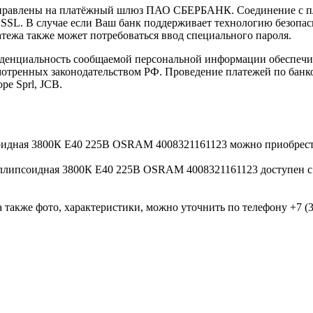
направлены на платёжный шлюз ПАО СБЕРБАНК. Соединение с п
L. В случае если Ваш банк поддерживает технологию безопасно
латежа также может потребоваться ввод специального пароля.
иденциальность сообщаемой персональной информации обеспеч
мотренных законодательством РФ. Проведение платежей по банко
pe Sprl, JCB.
оидная 3800К E40 225В OSRAM 4008321161123 можно приобрест
ллипсоидная 3800К E40 225В OSRAM 4008321161123 доступен с д
 также фото, характеристики, можно уточнить по телефону +7 (38