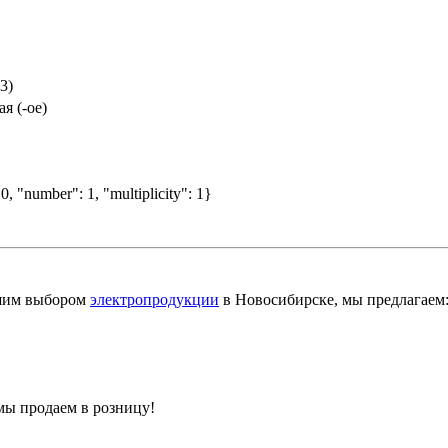
3)
я (-ое)
0, "number": 1, "multiplicity": 1}
шим выбором
электропродукции
в Новосибирске, мы предлагаем
мы продаем в розницу!