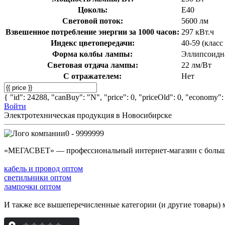
Цоколь:
E40
Световой поток:
5600 лм
Взвешенное потребление энергии за 1000 часов:
297 кВт.ч
Индекс цветопередачи:
40-59 (класс 
Форма колбы лампы:
Эллипсоидна
Световая отдача лампы:
22 лм/Вт
С отражателем:
Нет
{ "id": 24288, "canBuy": "N", "price": 0, "priceOld": 0, "economy": 
Войти
Электротехническая продукция в Новосибирске
0 - 9999999
«МЕГАСВЕТ» — профессиональный интернет-магазин с боль
кабель и провод оптом
светильники оптом
лампочки оптом
И также все вышеперечисленные категории (и другие товары) 