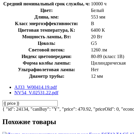
Средний номинальный срок службы, ч:
10000 ч
Цвет:
Белый
Длина, мм:
553 мм
Класс энергоэффективности:
B
Цветовая температура, К:
6400 К
Мощность лампы, Вт:
20 Вт
Цоколь:
G5
Световой поток:
1260 лм
Индекс цветопередачи:
80-89 (класс 1В)
Форма колбы лампы:
Цилиндрическая
Ультрафиолетовая лампа:
Нет
Диаметр трубы:
12 мм
AJ33_W00414.19.pdf
NV54_V.02531.22.pdf
{ "id": 24134, "canBuy": "Y", "price": 470.92, "priceOld": 0, "econo
Похожие товары