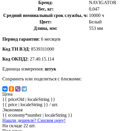
Бренд:
NAVIGATOR
Вес, кг:
0.047
Средний номинальный срок службы, ч:
10000 ч
Цвет:
Белый
Длина, мм:
553 мм
Период гарантии
: 6 месяцев
Код ТН ВЭД
: 8539311000
Код ОКПД2
: 27.40.15.114
Единица измерения:
штук
Сохранить или поделиться с близкими:
Цена
{{ priceOld | localeString }}
{{ price | localeString }}
/ шт.
Экономия
{{ economy*number | localeString }}
Нашли дешевле? Снизим цену!
На складе 22 шт.
Под заказ