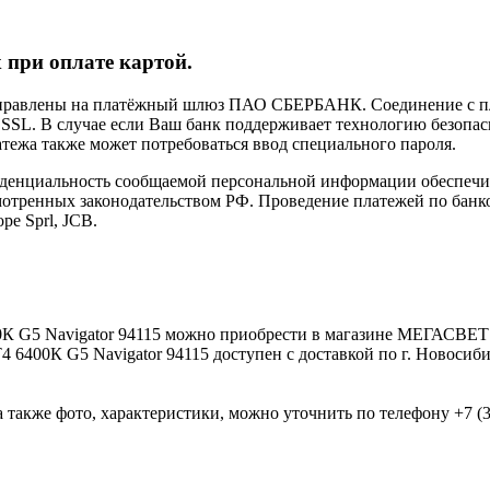
 при оплате картой.
направлены на платёжный шлюз ПАО СБЕРБАНК. Соединение с п
L. В случае если Ваш банк поддерживает технологию безопасно
латежа также может потребоваться ввод специального пароля.
иденциальность сообщаемой персональной информации обеспеч
мотренных законодательством РФ. Проведение платежей по банко
pe Sprl, JCB.
0К G5 Navigator 94115 можно приобрести в магазине МЕГАСВЕ
 6400К G5 Navigator 94115 доступен с доставкой по г. Новосиб
 также фото, характеристики, можно уточнить по телефону +7 (38