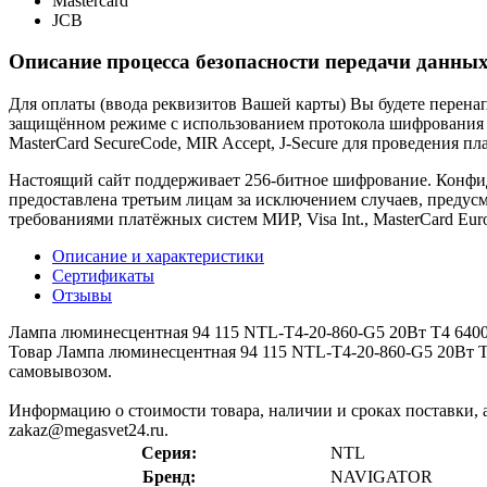
Mastercard
JCB
Описание процесса безопасности передачи данных
Для оплаты (ввода реквизитов Вашей карты) Вы будете пере
защищённом режиме с использованием протокола шифрования SS
MasterCard SecureCode, MIR Accept, J-Secure для проведения п
Настоящий сайт поддерживает 256-битное шифрование. Конф
предоставлена третьим лицам за исключением случаев, предус
требованиями платёжных систем МИР, Visa Int., MasterCard Euro
Описание и характеристики
Сертификаты
Отзывы
Лампа люминесцентная 94 115 NTL-T4-20-860-G5 20Вт T4 640
Товар Лампа люминесцентная 94 115 NTL-T4-20-860-G5 20Вт T4
самовывозом.
Информацию о стоимости товара, наличии и сроках поставки, а
zakaz@megasvet24.ru.
Серия:
NTL
Бренд:
NAVIGATOR