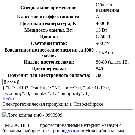
Общего
Специальное применение:
назначения
Класс энергоэффективности:
A
Цветовая температура, К:
4000 К
Мощность лампы, Вт:
13 Вт
Цоколь:
G24d-1
Световой поток:
900 лм
Взвешенное потребление энергии за 1000
17 кВт.ч
часов:
Индекс цветопередачи:
80-89 (класс 1В)
Цветопередача:
840
Подходит для электронного балласта:
Да
{ "id": 24102, "canBuy": "N", "price": 0, "priceOld": 0,
"economy": 0, "number": 1, "multiplicity": 1}
Войти
Электротехническая продукция в Новосибирске
0 - 9999999
«МЕГАСВЕТ» — профессиональный интернет-магазин с
большим выбором
электропродукции
в Новосибирске, мы