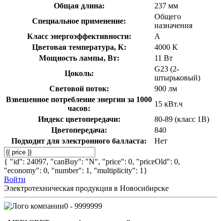
Общая длина:
237 мм
Общего
Специальное применение:
назначения
Класс энергоэффективности:
A
Цветовая температура, К:
4000 К
Мощность лампы, Вт:
11 Вт
G23 (2-
Цоколь:
штырьковый)
Световой поток:
900 лм
Взвешенное потребление энергии за 1000
15 кВт.ч
часов:
Индекс цветопередачи:
80-89 (класс 1В)
Цветопередача:
840
Подходит для электронного балласта:
Нет
{ "id": 24097, "canBuy": "N", "price": 0, "priceOld": 0,
"economy": 0, "number": 1, "multiplicity": 1}
Войти
Электротехническая продукция в Новосибирске
0 - 9999999