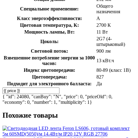
Общего
Специальное применение:
назначения
Класс энергоэффективности:
A
Цветовая температура, К:
2700 К
Мощность лампы, Вт:
11 Вт
2G7 (4-
Цоколь:
штырьковый)
Световой поток:
900 лм
Взвешенное потребление энергии за 1000
13 кВт.ч
часов:
Индекс цветопередачи:
80-89 (класс 1В)
Цветопередача:
827
Подходит для электронного балласта:
Да
{ "id": 24080, "canBuy": "N", "price": 0, "priceOld": 0,
"economy": 0, "number": 1, "multiplicity": 1}
Похожие товары