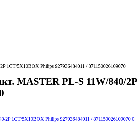
P 1CT/5X10BOX Philips 927936484011 / 871150026109070
кт. MASTER PL-S 11W/840/2P 
0