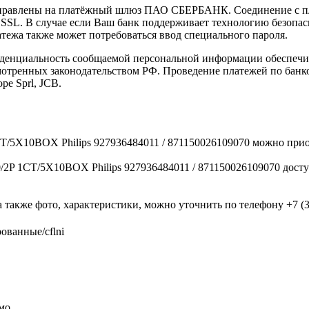
направлены на платёжный шлюз ПАО СБЕРБАНК. Соединение с п
L. В случае если Ваш банк поддерживает технологию безопасно
латежа также может потребоваться ввод специального пароля.
иденциальность сообщаемой персональной информации обеспеч
мотренных законодательством РФ. Проведение платежей по банко
pe Sprl, JCB.
/5X10BOX Philips 927936484011 / 871150026109070 можно прио
P 1CT/5X10BOX Philips 927936484011 / 871150026109070 доступ
 также фото, характеристики, можно уточнить по телефону +7 (38
ованные/cflni
мо