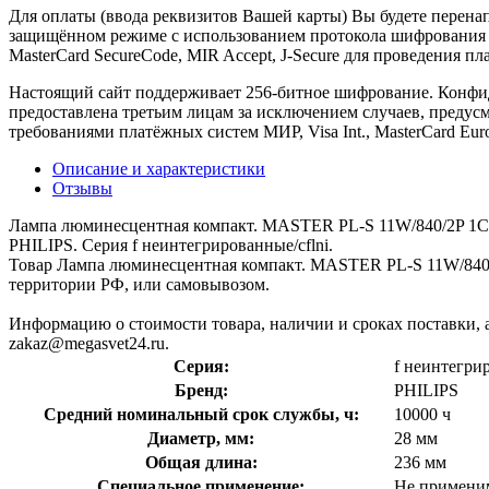
Для оплаты (ввода реквизитов Вашей карты) Вы будете пере
защищённом режиме с использованием протокола шифрования SS
MasterCard SecureCode, MIR Accept, J-Secure для проведения п
Настоящий сайт поддерживает 256-битное шифрование. Конф
предоставлена третьим лицам за исключением случаев, предус
требованиями платёжных систем МИР, Visa Int., MasterCard Euro
Описание и характеристики
Отзывы
Лампа люминесцентная компакт. MASTER PL-S 11W/840/2P 1CT
PHILIPS. Серия f неинтегрированные/cflni.
Товар Лампа люминесцентная компакт. MASTER PL-S 11W/840/2
территории РФ, или самовывозом.
Информацию о стоимости товара, наличии и сроках поставки, а
zakaz@megasvet24.ru.
Серия:
f неинтегрир
Бренд:
PHILIPS
Средний номинальный срок службы, ч:
10000 ч
Диаметр, мм:
28 мм
Общая длина:
236 мм
Специальное применение:
Не примени