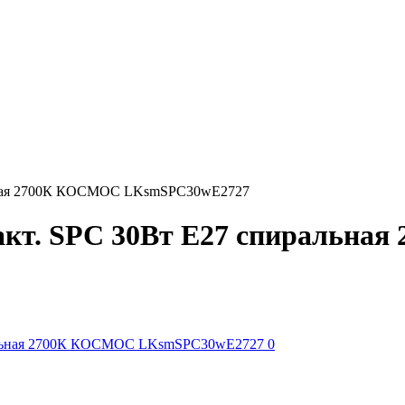
льная 2700К КОСМОС LKsmSPC30wE2727
акт. SPC 30Вт E27 спиральна