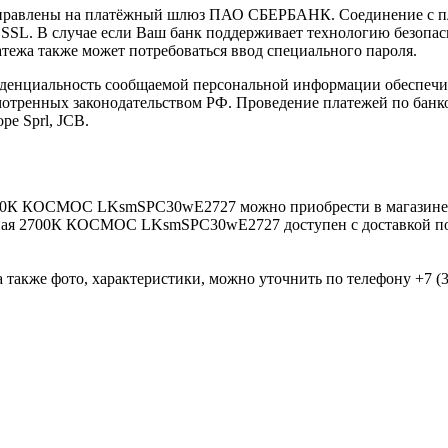
направлены на платёжный шлюз ПАО СБЕРБАНК. Соединение с п
L. В случае если Ваш банк поддерживает технологию безопасно
латежа также может потребоваться ввод специального пароля.
иденциальность сообщаемой персональной информации обеспеч
мотренных законодательством РФ. Проведение платежей по банко
pe Sprl, JCB.
2700К КОСМОС LKsmSPC30wE2727 можно приобрести в магазин
ная 2700К КОСМОС LKsmSPC30wE2727 доступен с доставкой по 
 также фото, характеристики, можно уточнить по телефону +7 (38