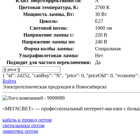
Класс энергоэффективности:
A
Цветовая температура, К:
2700 К
Мощность лампы, Вт:
30 Вт
Цоколь:
E27
Световой поток:
1900 лм
Напряжение лампы с:
220 В
Напряжение лампы по:
240 В
Форма колбы лампы:
Спиральная
Ультрафиолетовая лампа:
Нет
Подходит для частого переключения:
Да
{ "id": 24252, "canBuy": "N", "price": 0, "priceOld": 0, "economy": 
Войти
Электротехническая продукция в Новосибирске
0 - 9999999
«МЕГАСВЕТ» — профессиональный интернет-магазин с боль
кабель и провод оптом
светильники оптом
лампочки оптом