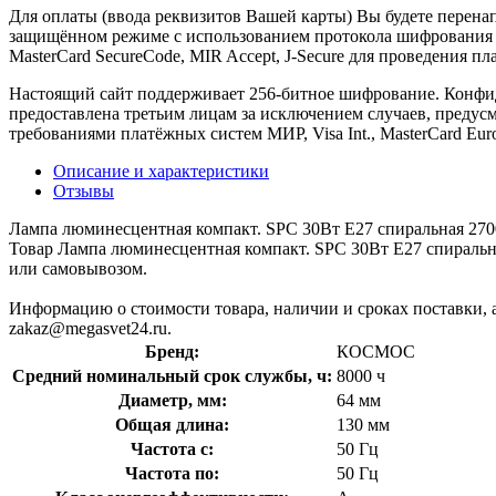
Для оплаты (ввода реквизитов Вашей карты) Вы будете пере
защищённом режиме с использованием протокола шифрования SS
MasterCard SecureCode, MIR Accept, J-Secure для проведения п
Настоящий сайт поддерживает 256-битное шифрование. Конф
предоставлена третьим лицам за исключением случаев, предус
требованиями платёжных систем МИР, Visa Int., MasterCard Euro
Описание и характеристики
Отзывы
Лампа люминесцентная компакт. SPC 30Вт E27 спиральная 
Товар Лампа люминесцентная компакт. SPC 30Вт E27 спираль
или самовывозом.
Информацию о стоимости товара, наличии и сроках поставки, а
zakaz@megasvet24.ru.
Бренд:
КОСМОС
Средний номинальный срок службы, ч:
8000 ч
Диаметр, мм:
64 мм
Общая длина:
130 мм
Частота с:
50 Гц
Частота по:
50 Гц