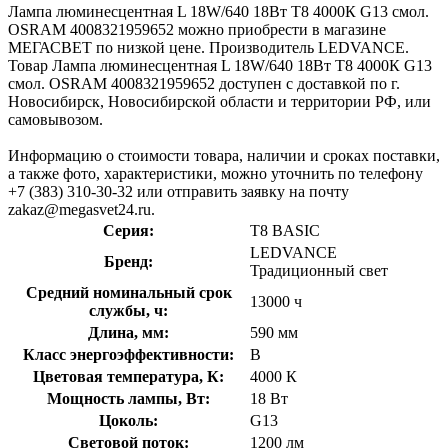
Лампа люминесцентная L 18W/640 18Вт T8 4000К G13 смол.
OSRAM 4008321959652 можно приобрести в магазине
МЕГАСВЕТ по низкой цене. Производитель LEDVANCE.
Товар Лампа люминесцентная L 18W/640 18Вт T8 4000К G13
смол. OSRAM 4008321959652 доступен с доставкой по г.
Новосибирск, Новосибирской области и территории РФ, или
самовывозом.
Информацию о стоимости товара, наличии и сроках поставки,
а также фото, характеристики, можно уточнить по телефону
+7 (383) 310-30-32 или отправить заявку на почту
zakaz@megasvet24.ru.
Серия:
T8 BASIC
LEDVANCE
Бренд:
Традиционный свет
Средний номинальный срок
13000 ч
службы, ч:
Длина, мм:
590 мм
Класс энергоэффективности:
B
Цветовая температура, К:
4000 К
Мощность лампы, Вт:
18 Вт
Цоколь:
G13
Световой поток:
1200 лм