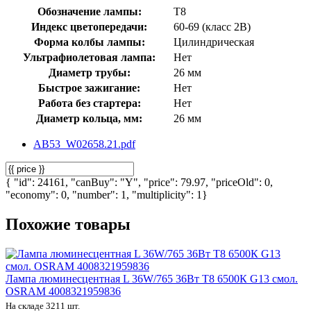
Обозначение лампы:
T8
Индекс цветопередачи:
60-69 (класс 2В)
Форма колбы лампы:
Цилиндрическая
Ультрафиолетовая лампа:
Нет
Диаметр трубы:
26 мм
Быстрое зажигание:
Нет
Работа без стартера:
Нет
Диаметр кольца, мм:
26 мм
AB53_W02658.21.pdf
{ "id": 24161, "canBuy": "Y", "price": 79.97, "priceOld": 0,
"economy": 0, "number": 1, "multiplicity": 1}
Похожие товары
Лампа люминесцентная L 36W/765 36Вт T8 6500К G13 смол.
OSRAM 4008321959836
На складе 3211 шт.