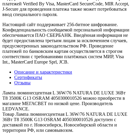
платежей Verified By Visa, MasterCard SecureCode, MIR Accept,
J-Secure для проведения платежа также может потребоваться
ввод специального пароля.
Настоящий сайт поддерживает 256-битное шифрование.
Конфиденциальность сообщаемой персональной информации
обеспечивается ПАО СБЕРБАНК. Введённая информация не
будет предоставлена третьим лицам за исключением случаев,
предусмотренных законодательством РФ. Проведение
платежей по банковским картам осуществляется в строгом
соответствии с требованиями платёжных систем МИР, Visa
Int., MasterCard Europe Sprl, JCB.
Описание и характеристики
Сертификаты
Отзывы
Лампа люминесцентная L 36W/76 NATURA DE LUXE 36Вт
T8 3500К G13 OSRAM 4050300010526 можно приобрести в
магазине МЕГАСВЕТ по низкой цене. Производитель
LEDVANCE.
Товар Лампа люминесцентная L 36W/76 NATURA DE LUXE
36Вт T8 3500К G13 OSRAM 4050300010526 доступен с
доставкой по г. Новосибирск, Новосибирской области и
территории РФ, или самовывозом.