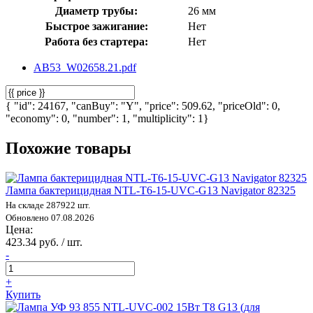
Диаметр трубы:
26 мм
Быстрое зажигание:
Нет
Работа без стартера:
Нет
AB53_W02658.21.pdf
{ "id": 24167, "canBuy": "Y", "price": 509.62, "priceOld": 0,
"economy": 0, "number": 1, "multiplicity": 1}
Похожие товары
Лампа бактерицидная NTL-T6-15-UVC-G13 Navigator 82325
На складе 287922 шт.
Обновлено 07.08.2026
Цена:
423.34 руб. / шт.
-
+
Купить