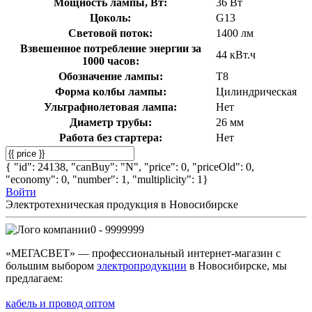
Мощность лампы, Вт:
36 Вт
Цоколь:
G13
Световой поток:
1400 лм
Взвешенное потребление энергии за
44 кВт.ч
1000 часов:
Обозначение лампы:
T8
Форма колбы лампы:
Цилиндрическая
Ультрафиолетовая лампа:
Нет
Диаметр трубы:
26 мм
Работа без стартера:
Нет
{ "id": 24138, "canBuy": "N", "price": 0, "priceOld": 0,
"economy": 0, "number": 1, "multiplicity": 1}
Войти
Электротехническая продукция в Новосибирске
0 - 9999999
«МЕГАСВЕТ» — профессиональный интернет-магазин с
большим выбором
электропродукции
в Новосибирске, мы
предлагаем:
кабель и провод оптом