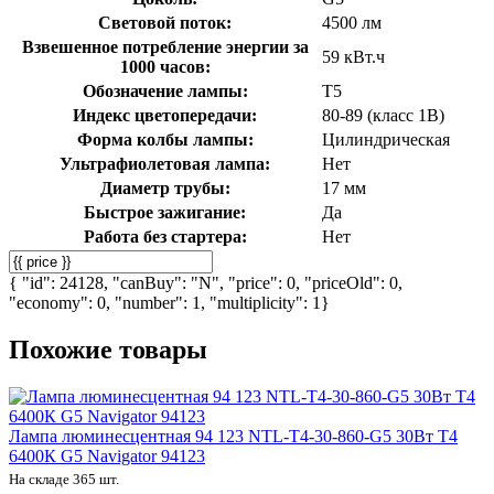
Световой поток:
4500 лм
Взвешенное потребление энергии за
59 кВт.ч
1000 часов:
Обозначение лампы:
T5
Индекс цветопередачи:
80-89 (класс 1В)
Форма колбы лампы:
Цилиндрическая
Ультрафиолетовая лампа:
Нет
Диаметр трубы:
17 мм
Быстрое зажигание:
Да
Работа без стартера:
Нет
{ "id": 24128, "canBuy": "N", "price": 0, "priceOld": 0,
"economy": 0, "number": 1, "multiplicity": 1}
Похожие товары
Лампа люминесцентная 94 123 NTL-T4-30-860-G5 30Вт T4
6400К G5 Navigator 94123
На складе 365 шт.