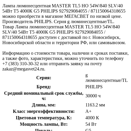
Лампа люминесцентная MASTER TL5 HO 54W/840 SLV/40
54Вт T5 4000К G5 PHILIPS 927929084055 / 871150064318655
можно приобрести в магазине МЕГАСВЕТ по низкой цене.
Производитель PHILIPS. Серия g люминесцентные/TL.
Товар Лампа люминесцентная MASTER TL5 HO 54W/840
SLV/40 54Вт T5 4000К G5 PHILIPS 927929084055 /
871150064318655 доступен с доставкой по г. Новосибирск,
Новосибирской области и территории РФ, или самовывозом.
Информацию о стоимости товара, наличии и сроках поставки,
а также фото, характеристики, можно уточнить по телефону
+7 (383) 310-30-32 или отправить заявку на почту
zakaz@megasvet24.ru.
g
Серия:
люминесцентные/TL
Бренд:
PHILIPS
Средний номинальный срок службы,
30000 ч
ч:
Длина, мм:
1163.2 мм
Класс энергоэффективности:
A+
Цветовая температура, К:
4000 К
Мощность лампы, Вт:
54 Вт
Цоколь:
G5