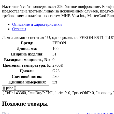
Настоящий сайт поддерживает 256-битное шифрование. Конф
предоставлена третьим лицам за исключением случаев, предус
требованиями платёжных систем МИР, Visa Int., MasterCard Euro
Описание и характеристики
Отзывы
Лампа люминесцентная 1U, одноцокольная FERON EST1, T4 9
Бренд:
FERON
Длина, мм:
166
Ширина изделия:
31
Выходная мощность, Вт:
9
Цветовая температура, К:
2700К
Цоколь:
G23
Световой поток:
580
Единица измерения:
шт
{ "id": 143360, "canBuy": "N", "price": 0, "priceOld": 0, "economy":
Похожие товары