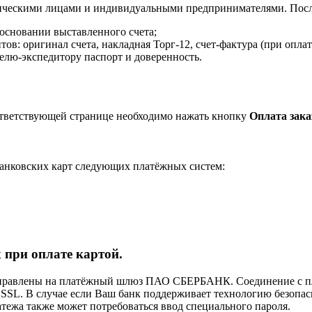
ическими лицами и индивидуальными предпринимателями. После
 основании выставленного счета;
в: оригинал счета, накладная Торг-12, счет-фактура (при оплат
елю-экспедитору паспорт и доверенность.
ответствующей странице необходимо нажать кнопку
Оплата зака
анковских карт следующих платёжных систем:
 при оплате картой.
направлены на платёжный шлюз ПАО СБЕРБАНК. Соединение с п
L. В случае если Ваш банк поддерживает технологию безопасно
латежа также может потребоваться ввод специального пароля.