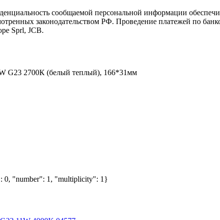
иденциальность сообщаемой персональной информации обеспеч
мотренных законодательством РФ. Проведение платежей по банко
pe Sprl, JCB.
W G23 2700К (белый теплый), 166*31мм
 0, "number": 1, "multiplicity": 1}