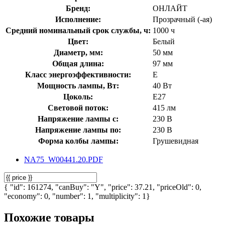
Бренд:
ОНЛАЙТ
Исполнение:
Прозрачный (-ая)
Средний номинальный срок службы, ч:
1000 ч
Цвет:
Белый
Диаметр, мм:
50 мм
Общая длина:
97 мм
Класс энергоэффективности:
E
Мощность лампы, Вт:
40 Вт
Цоколь:
E27
Световой поток:
415 лм
Напряжение лампы с:
230 В
Напряжение лампы по:
230 В
Форма колбы лампы:
Грушевидная
NA75_W00441.20.PDF
{ "id": 161274, "canBuy": "Y", "price": 37.21, "priceOld": 0,
"economy": 0, "number": 1, "multiplicity": 1}
Похожие товары