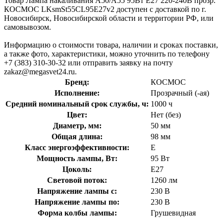
Товар Лампа накаливания A50/A55 95Вт E27 220-240В прозр.
КОСМОС LKsmSt55CL95E27v2 доступен с доставкой по г.
Новосибирск, Новосибирской области и территории РФ, или
самовывозом.
Информацию о стоимости товара, наличии и сроках поставки,
а также фото, характеристики, можно уточнить по телефону
+7 (383) 310-30-32 или отправить заявку на почту
zakaz@megasvet24.ru.
Бренд:
КОСМОС
Исполнение:
Прозрачный (-ая)
Средний номинальный срок службы, ч:
1000 ч
Цвет:
Нет (без)
Диаметр, мм:
50 мм
Общая длина:
98 мм
Класс энергоэффективности:
E
Мощность лампы, Вт:
95 Вт
Цоколь:
E27
Световой поток:
1260 лм
Напряжение лампы с:
230 В
Напряжение лампы по:
230 В
Форма колбы лампы:
Грушевидная