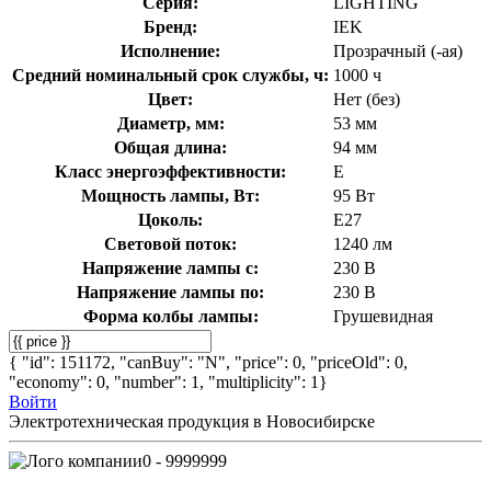
Серия:
LIGHTING
Бренд:
IEK
Исполнение:
Прозрачный (-ая)
Средний номинальный срок службы, ч:
1000 ч
Цвет:
Нет (без)
Диаметр, мм:
53 мм
Общая длина:
94 мм
Класс энергоэффективности:
E
Мощность лампы, Вт:
95 Вт
Цоколь:
E27
Световой поток:
1240 лм
Напряжение лампы с:
230 В
Напряжение лампы по:
230 В
Форма колбы лампы:
Грушевидная
{ "id": 151172, "canBuy": "N", "price": 0, "priceOld": 0,
"economy": 0, "number": 1, "multiplicity": 1}
Войти
Электротехническая продукция в Новосибирске
0 - 9999999