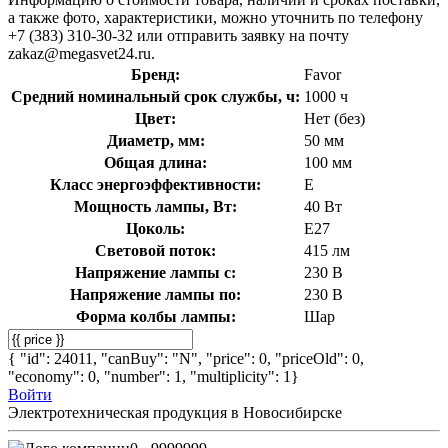
а также фото, характеристики, можно уточнить по телефону
+7 (383) 310-30-32 или отправить заявку на почту
zakaz@megasvet24.ru.
Бренд:
Favor
Средний номинальный срок службы, ч:
1000 ч
Цвет:
Нет (без)
Диаметр, мм:
50 мм
Общая длина:
100 мм
Класс энергоэффективности:
E
Мощность лампы, Вт:
40 Вт
Цоколь:
E27
Световой поток:
415 лм
Напряжение лампы с:
230 В
Напряжение лампы по:
230 В
Форма колбы лампы:
Шар
{ "id": 24011, "canBuy": "N", "price": 0, "priceOld": 0,
"economy": 0, "number": 1, "multiplicity": 1}
Войти
Электротехническая продукция в Новосибирске