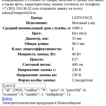
а также фото, характеристики, можно уточнить по телефону
+7 (383) 310-30-32 или отправить заявку на почту
zakaz@megasvet24.ru.
Бренд:
LEDVANCE
Исполнение:
Матовый (-ая)
Средний номинальный срок службы, ч:
1000 ч
Цвет:
Нет (без)
Диаметр, мм:
35 мм
Общая длина:
98.5 мм
Класс энергоэффективности:
E
Мощность лампы, Вт:
40 Вт
Цоколь:
E27
Световой поток:
400 лм
Напряжение лампы с:
230 В
Напряжение лампы по:
230 В
Форма колбы лампы:
Стандартная
{ "id": 23910, "canBuy": "N", "price": 0, "priceOld": 0,
"economy": 0, "number": 1, "multiplicity": 1}
Войти
Электротехническая продукция в Новосибирске