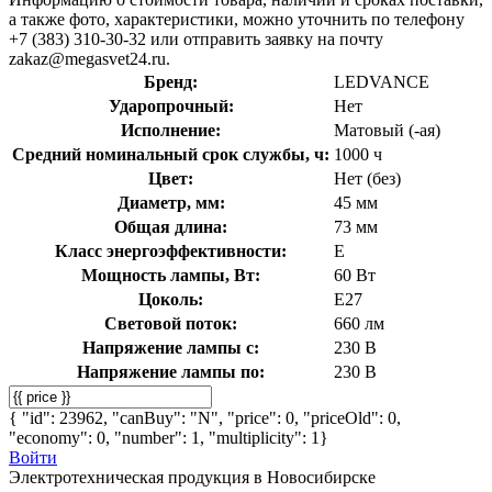
а также фото, характеристики, можно уточнить по телефону
+7 (383) 310-30-32 или отправить заявку на почту
zakaz@megasvet24.ru.
Бренд:
LEDVANCE
Ударопрочный:
Нет
Исполнение:
Матовый (-ая)
Средний номинальный срок службы, ч:
1000 ч
Цвет:
Нет (без)
Диаметр, мм:
45 мм
Общая длина:
73 мм
Класс энергоэффективности:
E
Мощность лампы, Вт:
60 Вт
Цоколь:
E27
Световой поток:
660 лм
Напряжение лампы с:
230 В
Напряжение лампы по:
230 В
{ "id": 23962, "canBuy": "N", "price": 0, "priceOld": 0,
"economy": 0, "number": 1, "multiplicity": 1}
Войти
Электротехническая продукция в Новосибирске