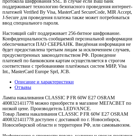
протокола шифрования SSL. В случае если Ваш банк
поддерживает технологию безопасного проведения интернет-
платежей Verified By Visa, MasterCard SecureCode, MIR Accept,
J-Secure для проведения платежа также может потребоваться
ввод специального пароля.
Настоящий сайт поддерживает 256-битное шифрование.
Конфиденциальность сообщаемой персональной информации
обеспечивается ПАО СБЕРБАНК. Введённая информация не
будет предоставлена третьим лицам за исключением случаев,
предусмотренных законодательством РФ. Проведение
платежей по банковским картам осуществляется в строгом
соответствии с требованиями платёжных систем МИР, Visa
Int., MasterCard Europe Sprl, JCB.
Описание и характеристики
Отзывы
Лампа накаливания CLASSIC P FR 60W E27 OSRAM
4008321411778 можно приобрести в магазине МЕГАСВЕТ по
низкой цене. Производитель LEDVANCE.
Товар Лампа накаливания CLASSIC P FR 60W E27 OSRAM
4008321411778 доступен с доставкой по г. Новосибирск,
Новосибирской области и территории РФ, или самовывозом.
Информацию о стоимости товара, наличии и сроках поставки,