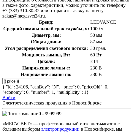
а также фото, характеристики, можно уточнить по телефону
+7 (383) 310-30-32 или отправить заявку на почту
zakaz@megasvet24.ru.
Бренд:
LEDVANCE
Средний номинальный срок службы, ч:
1000 ч
Диаметр, мм:
50 мм
Общая длина:
87 мм
Угол распределения светового потока:
30 град.
Мощность лампы, Вт:
60 Вт
Цоколь:
E14
Напряжение лампы с:
230 В
Напряжение лампы по:
230 В
{ "id": 24106, "canBuy": "N", "price": 0, "priceOld": 0,
"economy": 0, "number": 1, "multiplicity": 1}
Войти
Электротехническая продукция в Новосибирске
0 - 9999999
«МЕГАСВЕТ» — профессиональный интернет-магазин с
большим выбором
электропродукции
в Новосибирске, мы