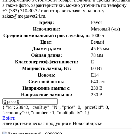
а также фото, характеристики, можно уточнить по телефону
+7 (383) 310-30-32 или отправить заявку на почту
zakaz@megasvet24.ru.
Бренд:
Favor
Исполнение:
Матовый (-ая)
Средний номинальный срок службы, ч:
1000 ч
Цвет:
Белый
Диаметр, мм:
45.65 мм
Общая длина:
78 мм
Класс энергоэффективности:
E
Мощность лампы, Вт:
60 Вт
Цоколь:
E14
Световой поток:
640 лм
Напряжение лампы с:
230 В
Напряжение лампы по:
230 В
{ "id": 23942, "canBuy": "N", "price": 0, "priceOld": 0,
"economy": 0, "number": 1, "multiplicity": 1}
Войти
Электротехническая продукция в Новосибирске