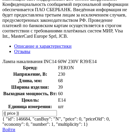
Конфиденциальность сообщаемой персональной информации
обеспечивается ПАО СБЕРБАНК. Введённая информация не
будет предоставлена третьим лицам за исключением случаев,
предусмотренных законодательством РФ. Проведение
платежей по банковским картам осуществляется в строгом
соответствии с требованиями платёжных систем МИР, Visa
Int., MasterCard Europe Sprl, JCB.
Описание и характеристики
Отзывы
Лампа накаливания INC14 60W 230V R39/E14
Бренд:
FERON
Напряжение, В:
230
Длина, мм:
68
Ширина изделия:
39
Выходная мощность, Вт:
60
Цоколь:
E14
Единица измерения:
шт
{ "id": 146684, "canBuy": "N", "price": 0, "priceOld": 0,
"economy": 0, "number": 1, "multiplicity": 1}
Войти