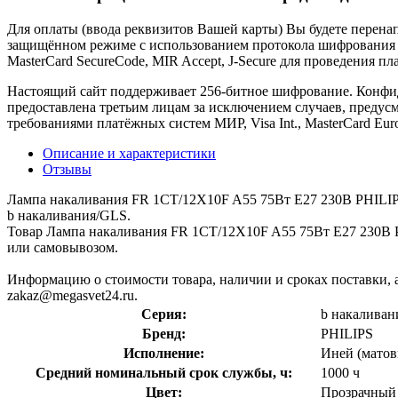
Для оплаты (ввода реквизитов Вашей карты) Вы будете пере
защищённом режиме с использованием протокола шифрования SS
MasterCard SecureCode, MIR Accept, J-Secure для проведения п
Настоящий сайт поддерживает 256-битное шифрование. Конф
предоставлена третьим лицам за исключением случаев, предус
требованиями платёжных систем МИР, Visa Int., MasterCard Euro
Описание и характеристики
Отзывы
Лампа накаливания FR 1CT/12X10F A55 75Вт E27 230В PHILIP
b накаливания/GLS.
Товар Лампа накаливания FR 1CT/12X10F A55 75Вт E27 230В PH
или самовывозом.
Информацию о стоимости товара, наличии и сроках поставки, а
zakaz@megasvet24.ru.
Серия:
b накалива
Бренд:
PHILIPS
Исполнение:
Иней (мато
Средний номинальный срок службы, ч:
1000 ч
Цвет:
Прозрачный