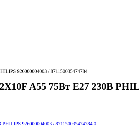
HILIPS 926000004003 / 871150035474784
X10F A55 75Вт E27 230В PHILI