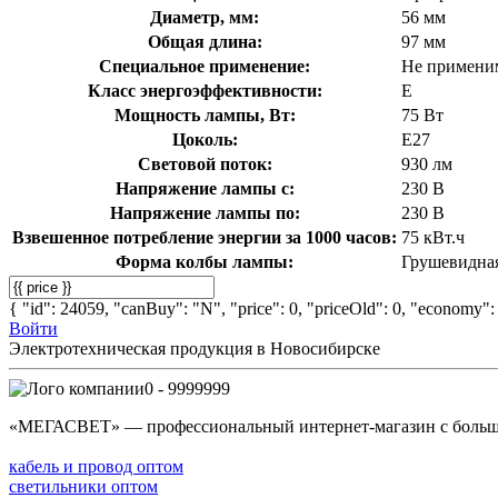
Диаметр, мм:
56 мм
Общая длина:
97 мм
Специальное применение:
Не примени
Класс энергоэффективности:
E
Мощность лампы, Вт:
75 Вт
Цоколь:
E27
Световой поток:
930 лм
Напряжение лампы с:
230 В
Напряжение лампы по:
230 В
Взвешенное потребление энергии за 1000 часов:
75 кВт.ч
Форма колбы лампы:
Грушевидна
{ "id": 24059, "canBuy": "N", "price": 0, "priceOld": 0, "economy": 
Войти
Электротехническая продукция в Новосибирске
0 - 9999999
«МЕГАСВЕТ» — профессиональный интернет-магазин с боль
кабель и провод оптом
светильники оптом