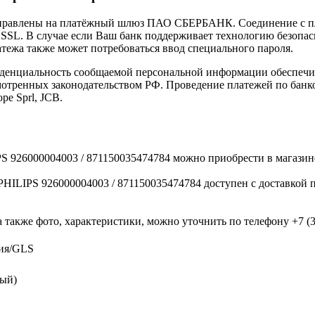
направлены на платёжный шлюз ПАО СБЕРБАНК. Соединение с п
L. В случае если Ваш банк поддерживает технологию безопасно
латежа также может потребоваться ввод специального пароля.
иденциальность сообщаемой персональной информации обеспеч
мотренных законодательством РФ. Проведение платежей по банко
pe Sprl, JCB.
S 926000004003 / 871150035474784 можно приобрести в магази
ILIPS 926000004003 / 871150035474784 доступен с доставкой п
 также фото, характеристики, можно уточнить по телефону +7 (38
ния/GLS
вый)